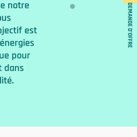
e notre
Nous passons mainten
DEMANDE D’OFFRE
ous
transition verte. No
jectif est
engageons à réduire l
 énergies
d’abandonner le plus
que pour
fossiles. Ce sera un
t dans
notre usine de Borås
ité.
l’atteinte de nos obje
Gustaf Holst
directeur technique chez Atria Sw