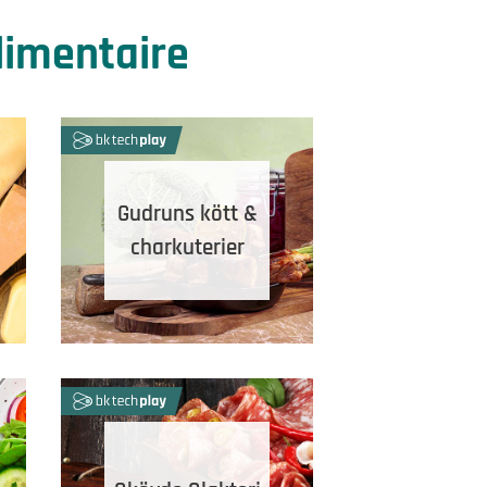
alimentaire
Gudruns kött &
charkuterier