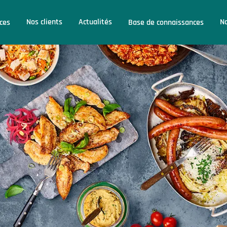
Nos clients
Actualités
No
ices
Base de connaissances