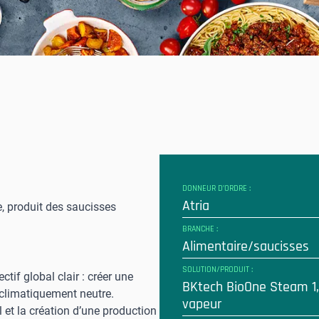
DONNEUR D’ORDRE :
Atria
e, produit des saucisses
BRANCHE :
Alimentaire/saucisses
SOLUTION/PRODUIT :
ctif global clair : créer une
BKtech BioOne Steam 1,
climatiquement neutre.
vapeur
l et la création d’une production