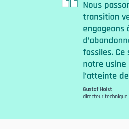
uivante de notre
Nous passon
s-mêmes nous
transition 
 notre objectif est
engageons à 
ible les énergies
d’abandonne
 fantastique pour
fossiles. C
s en avant dans
notre usine
e durabilité.
l’atteinte d
Gustaf Holst
directeur technique