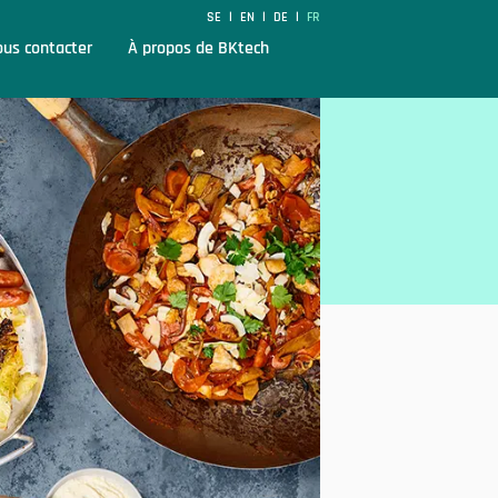
SE
EN
DE
FR
|
|
|
us contacter
À propos de BKtech