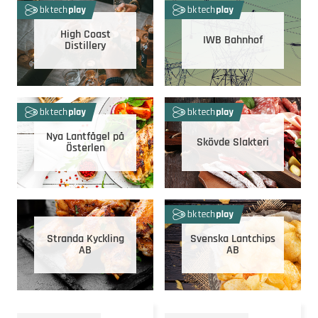
High Coast
IWB Bahnhof
Distillery
Nya Lantfågel på
Skövde Slakteri
Österlen
Stranda Kyckling
Svenska Lantchips
AB
AB