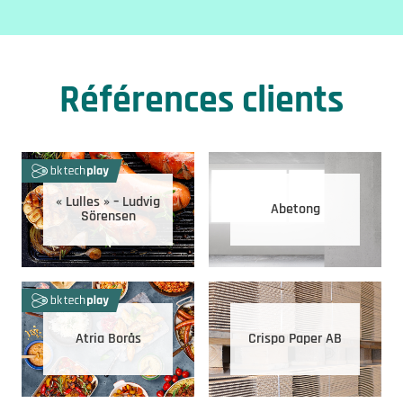
Références clients
« Lulles » – Ludvig
Abetong
Sörensen
Atria Borås
Crispo Paper AB