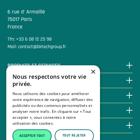
6 rue d’ Armaillé
75017 Paris
France
Tfn: +33 6 08 12 25 98
Mail: contact@bktechgroup.fr
PRODUITS ET SERVICES
×
Nous respectons votre vie
ÉCONOMISER GRÂCE À LA BIOÉNERGIE
privée.
Nous utilisons des cookies pour améliorer
BASE DE CONNAISSANCES
votre expérience de navigation, diffuser des
publicités ou des contenus personnalisés et
NOUS CONTACTER
analyser notre trafic. En cliquant sur « Tout
accepter », vous consentez à notre
utilisation des cookies.
En savoir plus
À PROPOS DE BKTECH
TOUT REJETER
ACCEPTER TOUT