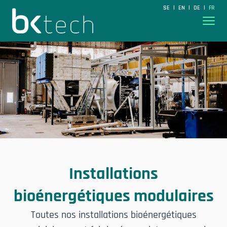
BKtech
SE
EN
DE
FR
|
|
|
Hoppa till innehåll
Installations
bioénergétiques modulaires
Toutes nos installations bioénergétiques