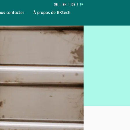
SE
EN
DE
FR
|
|
|
us contacter
À propos de BKtech