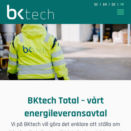
BKtech
SE
EN
DE
FR
|
|
|
Hoppa till innehåll
BKtech Total – vårt
energileveransavtal
Vi på BKtech vill göra det enklare att ställa om