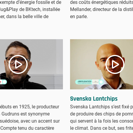
xempte d’énergie fossile et de
des coûts énergétiques réduit
Plug&Play de BKtech, installée
Mellander, directeur de la disti
r, dans la belle ville de
en parle.
Svenska Lantchips
ébuts en 1925, le producteur
Svenska Lantchips s’est fixé p
s Gudruns est synonyme
de produire des chips de pom
 suédoise, avec un accent sur
qui servent à la fois les con
é. Compte tenu du caractère
le climat. Dans ce but, ses fri