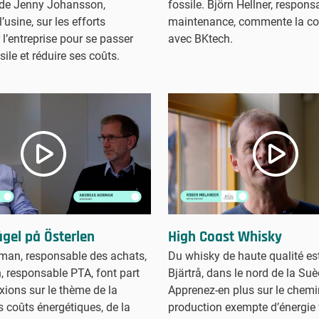
de Jenny Johansson,
fossile. Björn Hellner, respons
l’usine, sur les efforts
maintenance, commente la co
 l’entreprise pour se passer
avec BKtech.
sile et réduire ses coûts.
gel på Österlen
High Coast Whisky
man, responsable des achats,
Du whisky de haute qualité est
n, responsable PTA, font part
Bjärtrå, dans le nord de la Suè
exions sur le thème de la
Apprenez-en plus sur le chemi
s coûts énergétiques, de la
production exempte d’énergie f