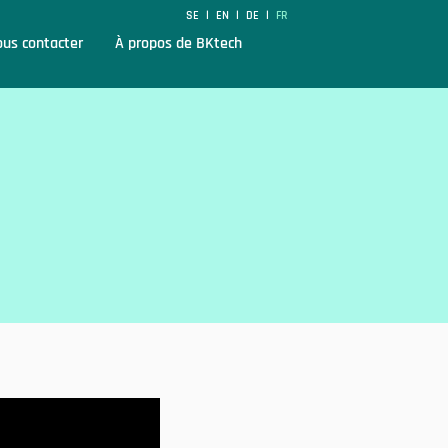
SE
EN
DE
FR
|
|
|
us contacter
À propos de BKtech