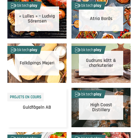
« Lulles » – Ludvig
Atria Borås
Sörensen
Gudruns kött &
Falköpings Mejeri
charkuterier
PROJETS EN COURS
High Coast
Guldfågeln AB
Distillery