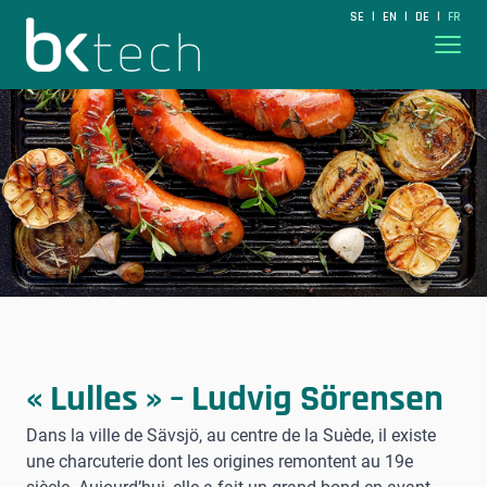
BKtech
SE
EN
DE
FR
|
|
|
Hoppa till innehåll
« Lulles » – Ludvig Sörensen
Dans la ville de Sävsjö, au centre de la Suède, il existe
une charcuterie dont les origines remontent au 19e