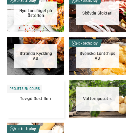
Nya Lantfågel på
Skövde Slakteri
Österlen
Stranda Kyckling
Svenska Lantchips
AB
AB
PROJETS EN COURS
Tevsjö Destilleri
Vätternpotatis